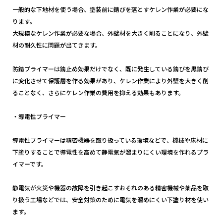
一般的な下地材を使う場合、塗装前に錆びを落とすケレン作業が必要にな
ります。
大規模なケレン作業が必要な場合、外壁材を大きく削ることになり、外壁
材の耐久性に問題が出てきます。
防錆プライマーは錆止め効果だけでなく、既に発生している錆びを黒錆び
に変化させて保護層を作る効果があり、ケレン作業により外壁を大きく削
ることなく、さらにケレン作業の費用を抑える効果もあります。
・導電性プライマー
導電性プライマーは精密機器を取り扱っている環境などで、機械や床材に
下塗りすることで導電性を高めて静電気が溜まりにくい環境を作れるプラ
イマーです。
静電気が火災や機器の故障を引き起こすおそれのある精密機械や薬品を取
り扱う工場などでは、安全対策のために電気を溜めにくい下塗り材を使い
ます。