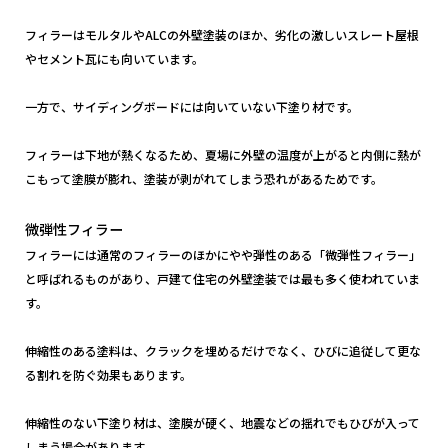
フィラーはモルタルやALCの外壁塗装のほか、劣化の激しいスレート屋根
やセメント瓦にも向いています。
一方で、サイディングボードには向いていない下塗り材です。
フィラーは下地が熱くなるため、夏場に外壁の温度が上がると内側に熱が
こもって塗膜が膨れ、塗装が剥がれてしまう恐れがあるためです。
微弾性フィラー
フィラーには通常のフィラーのほかにやや弾性のある「微弾性フィラー」
と呼ばれるものがあり、戸建て住宅の外壁塗装では最も多く使われていま
す。
伸縮性のある塗料は、クラックを埋めるだけでなく、ひびに追従して更な
る割れを防ぐ効果もあります。
伸縮性のない下塗り材は、塗膜が硬く、地震などの揺れでもひびが入って
しまう場合があります。